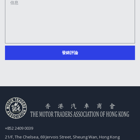
+852 2409 0039
21/F, The Chelsea, 69 Jervois Street, Sheung Wan, Hong Kong