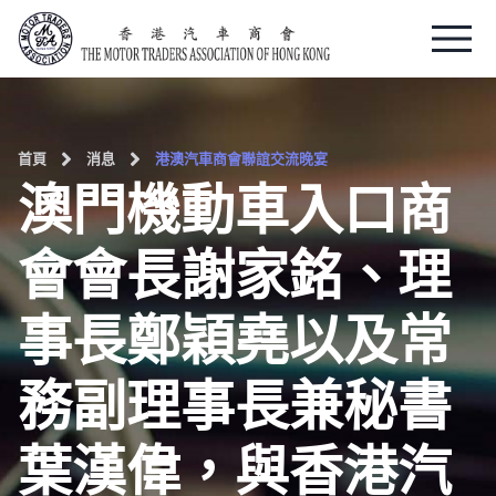
Skip
to
content
首頁
消息
港澳汽車商會聯誼交流晚宴
澳門機動車入口商
會會長謝家銘、理
事長鄭穎堯以及常
務副理事長兼秘書
葉漢偉，與香港汽