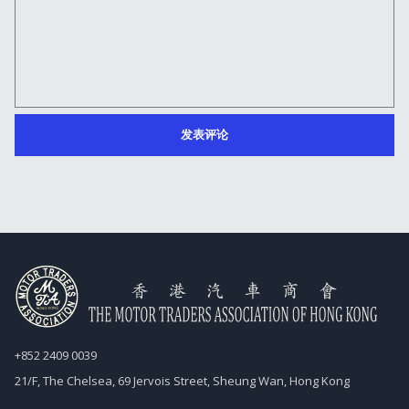
+852 2409 0039
21/F, The Chelsea, 69 Jervois Street, Sheung Wan, Hong Kong